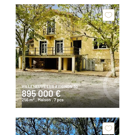
VILLENEUVE LES AVIGNON 30
895 000 €
2
256 m
, Maison
, 7 pcs