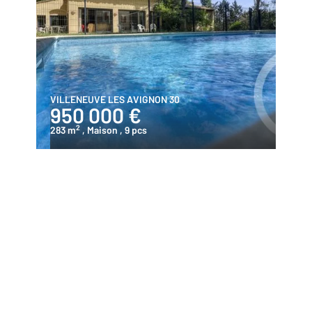
VILLENEUVE LES AVIGNON 30
950 000 €
2
283 m
, Maison
, 9 pcs