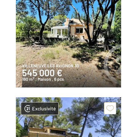
VILLENEUVE LES AVIGNON 30
545 000 €
2
160 m
, Maison
, 6 pcs
Exclusivité